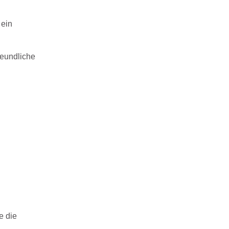
 ein
reundliche
e die