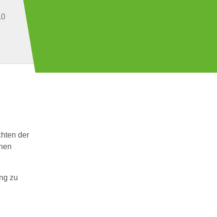
(current)
.0
Telefon
KONTAKT
0511 - 80 75 3675
hten der
inen
ung zu